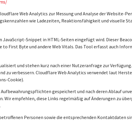
rms/
Cloudflare Web Analytics zur Messung und Analyse der Website-Per
ngskennzahlen wie Ladezeiten, Reaktionsfähigkeit und visuelle Sta
in JavaScript-Snippet in HTML-Seiten eingefügt wird. Dieser Bea
me to First Byte und andere Web Vitals. Das Tool erfasst auch Inf
lisiert und stehen kurz nach einer Nutzeranfrage zur Verfügung.
nd zu verbessern. Cloudflare Web Analytics verwendet laut Herste
ons-Cookie).
n Aufbewahrungspflichten gespeichert und nach deren Ablauf unver
n. Wir empfehlen, diese Links regelmäßig auf Änderungen zu überp
.
betroffenen Personen sowie die entsprechenden Kontaktdaten sin