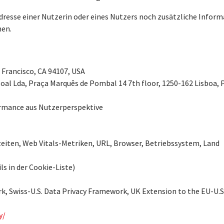
dresse einer Nutzerin oder eines Nutzers noch zusätzliche Infor
nen.
n Francisco, CA 94107, USA
soal Lda, Praça Marquês de Pombal 14 7th floor, 1250-162 Lisboa, 
rmance aus Nutzerperspektive
eiten, Web Vitals-Metriken, URL, Browser, Betriebssystem, Land
s in der Cookie-Liste)
rk, Swiss-U.S. Data Privacy Framework, UK Extension to the EU-U.
y/